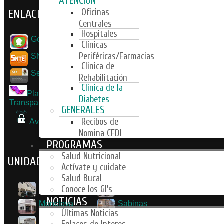
ATENCIÓN
Oficinas
ENLACES DE INTERES
Centrales
Hospitales
Gobierno del Estado de Coahuila
Clínicas
Periféricas/Farmacias
SNTE Nacional
Clinica de
Secretaria de Educacion y Cultura
Rehabilitación
Clinica de la
Plataforma Nacional de
Diabetes
Transparencia
GENERALES
Recibos de
Aviso de privacidad
Nomina CFDI
PROGRAMAS
Salud Nutricional
UNIDADES DE ATENCIÓN
Actívate y cuidate
Salud Bucal
Saltillo
Torreón
Conoce los GI's
NOTICIAS
Monclova
Sabinas
Últimas Noticias
Piedras Negras