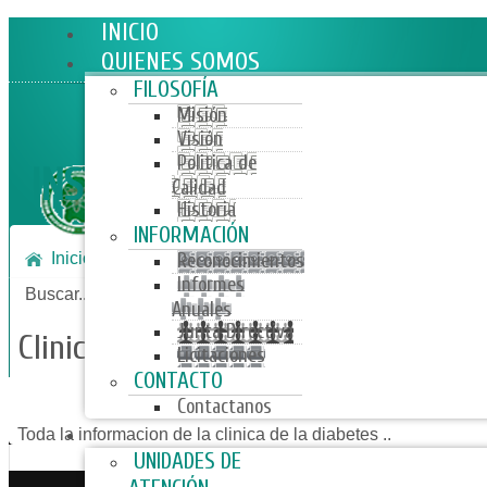
INICIO
QUIENES SOMOS
FILOSOFÍA
Misión
Visión
Politica de
INSTITUTO SERVICIO MEDICO
Calidad
Historia
INFORMACIÓN
Inicio
Servicios
Unidades de Atención
Clinica d
Reconocimientos
Informes
Buscar...
Anuales
Junta Directiva
Clinica de la Diabetes
Licitaciones
CONTACTO
Contactanos
SERVICIOS
Toda la informacion de la clinica de la diabetes ..
UNIDADES DE