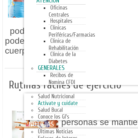
ATENCIÓN
Oficinas
Conocer tu índice 
Centrales
muy importante, ya
Hospitales
Clínicas
podemos conocer nuestro estad
Periféricas/Farmacias
poder actuar conforme a las nec
Clinica de
Rehabilitación
cuerpo,
Clinica de la
Diabetes
GENERALES
Recibos de
Rutinas faciles de ejercicio
Nomina CFDI
PROGRAMAS
Salud Nutricional
Actívate y cuidate
Salud Bucal
Las razones por la
Conoce los GI's
personas se mantie
NOTICIAS
activas van mucho m
Últimas Noticias