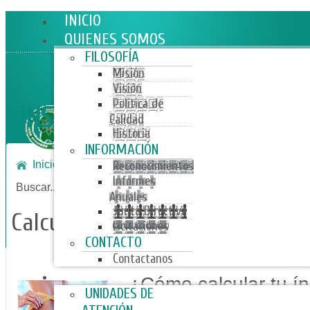
INICIO
QUIENES SOMOS
FILOSOFÍA
Misión
Visión
Politica de
INSTITUTO SERVICIO MEDICO
Calidad
Historia
INFORMACIÓN
Inicio
Programas
Actívate y cuidate
Reconocimientos
Informes
Buscar...
Anuales
Junta Directiva
Calcula tu masa corporal
Licitaciones
CONTACTO
Contactanos
SERVICIOS
¿Cómo calcular tu í
UNIDADES DE
corporal? (IMC)