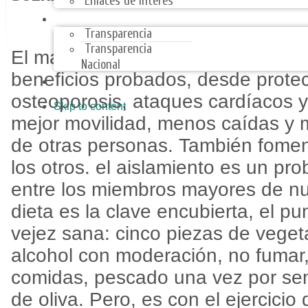
Enlaces de Interes
TRANSPARENCIA
Transparencia
Transparencia
El mantenerse activo en la vejez 
Nacional
beneficios probados, desde protec
ARMONIZACIÓN CONTABLE
osteoporosis, ataques cardíacos y
Skip to content
mejor movilidad, menos caídas y
de otras personas. También foment
los otros. el aislamiento es un pr
entre los miembros mayores de nu
dieta es la clave encubierta, el p
vejez sana: cinco piezas de vegeta
alcohol con moderación, no fumar,
comidas, pescado una vez por se
de oliva. Pero, es con el ejercicio