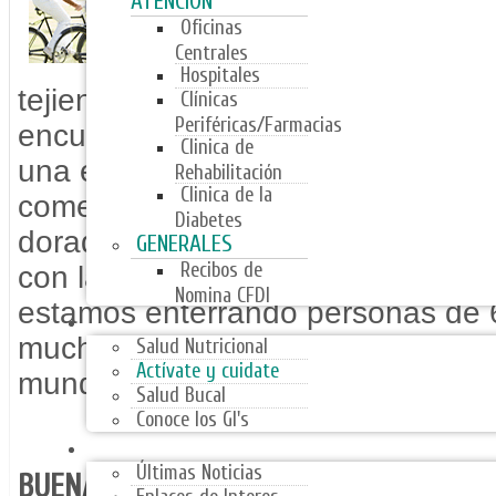
ATENCIÓN
cada vez en mejor f
Oficinas
Centrales
seguro que la abuela
Hospitales
tejiendo, en realidad es más prob
Clínicas
Periféricas/Farmacias
encuentre haciendo Pilates o a m
Clinica de
una excursión de montañismo.Mu
Rehabilitación
Clinica de la
comenzando a ver sus setenta a
Diabetes
dorados. Este cambio de actitud 
GENERALES
Recibos de
con la extensión de la esperanza 
Nomina CFDI
estamos enterrando personas de 6
PROGRAMAS
muchos están sanos como robles, 
Salud Nutricional
Actívate y cuidate
mundo, esquiando.
Salud Bucal
Conoce los GI's
NOTICIAS
Últimas Noticias
BUENA FORMA EN LA TERCERA EDAD