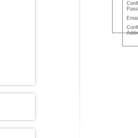
Conf
Pass
Emai
Conf
Addr