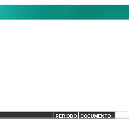
 SECCION 38
ble
2014 Segundo Trimestre
gundo Trimestre
PERIODO
DOCUMENTO
Contable