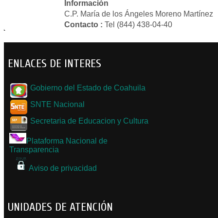
Información
C.P. María de los Ángeles Moreno Martínez
Contacto :
Tel (844) 438-04-40
ENLACES DE INTERES
Gobierno del Estado de Coahuila
SNTE Nacional
Secretaria de Educacion y Cultura
Plataforma Nacional de
Transparencia
Aviso de privacidad
UNIDADES DE ATENCIÓN