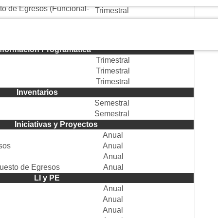
sto de Egresos (Funcional-
Trimestral
Trimestral
NO APLICA
Trimestral
NO APLICA
nformación Programática
Trimestral
Trimestral
Trimestral
rios
Semestral
Semestral
Proyectos
Anual
esos
Anual
Anual
puesto de Egresos
Anual
PE
Anual
Anual
Anual