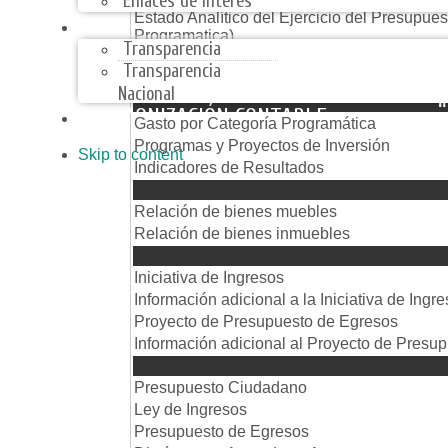
Enlaces de Interes
Estado Analítico del Ejercicio del Presupue
TRANSPARENCIA
Programatica)
Transparencia
Endeudamiento Neto
Transparencia
Intereses de la Deuda
Nacional
I
ARMONIZACIÓN CONTABLE
Gasto por Categoría Programática
Programas y Proyectos de Inversión
Skip to content
Indicadores de Resultados
Inventa
Relación de bienes muebles
Relación de bienes inmuebles
Iniciativas y 
Iniciativa de Ingresos
Información adicional a la Iniciativa de Ingr
Proyecto de Presupuesto de Egresos
Información adicional al Proyecto de Presu
LI y 
Presupuesto Ciudadano
Ley de Ingresos
Presupuesto de Egresos