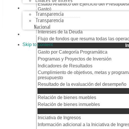
Enlaces de Interes
Estado Analítico del Ejercicio del Presupues
TRANSPARENCIA
Gasto)
Transparencia
Estado Analítico del Ejercicio del Presupues
Transparencia
Endeudamiento Neto
Nacional
Intereses de la Deuda
ARMONIZACIÓN CONTABLE
Flujo de fondos que resuma todas las opera
Skip to content
I
Gasto por Categoría Programática
Programas y Proyectos de Inversión
Indicadores de Resultados
Cumplimiento de objetivos, metas y programa
presupuesto
Resultado de la evaluación del desempeño
Inventar
Relación de bienes muebles
Relación de bienes inmuebles
Iniciativas y 
Iniciativa de Ingresos
Información adicional a la Iniciativa de Ingre