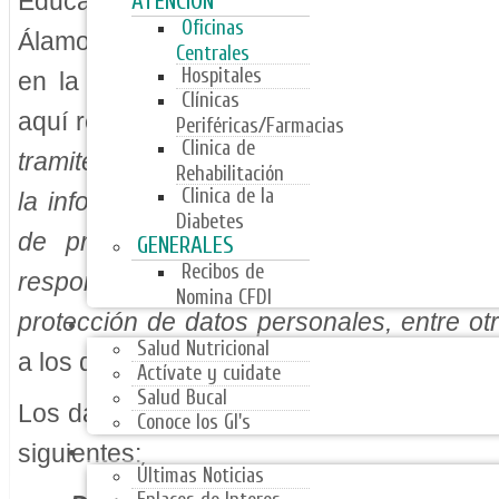
Educación del Estado de Coahuila, con d
ATENCIÓN
Oficinas
Álamos No. 3685 Interior 3, en la Colonia
Centrales
Hospitales
en la Ciudad de Saltillo, Coahuila, utili
Clínicas
aquí recabados para los trámites propios 
Periféricas/Farmacias
Clinica de
tramites de Afiliación,
Expediente Clínico,
Rehabilitación
Clinica de la
la información, procedimientos de recurs
Diabetes
de prestación de servicios, servicios
GENERALES
Recibos de
responsivas, quejas, denuncias, soli
Nomina CFDI
PROGRAMAS
protección de datos personales, entre ot
Salud Nutricional
a los diferentes servicios que presta la Ins
Actívate y cuidate
Salud Bucal
Los datos personales que serán sometido
Conoce los GI's
NOTICIAS
siguientes:
Últimas Noticias