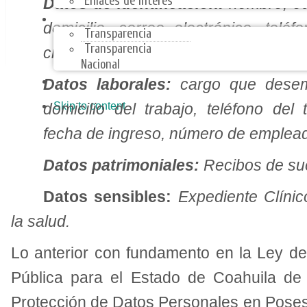
Enlaces de Interes
Datos de identificación:
nombre, ed
TRANSPARENCIA
domicilio, correo electrónico, tel
Transparencia
Transparencia
civil.
Nacional
ARMONIZACIÓN CONTABLE
Datos laborales:
cargo que desemp
Skip to content
domicilio del trabajo, teléfono del
fecha de ingreso, número de emplea
Datos patrimoniales:
Recibos de su
Datos sensibles:
Expediente Clínico
la salud.
Lo anterior con fundamento en la Ley de
Pública para el Estado de Coahuila de
Protección de Datos Personales en Poses